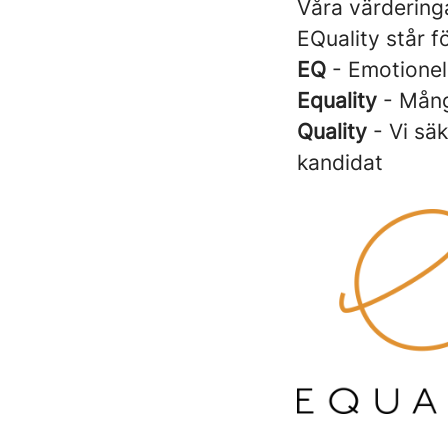
Våra värdering
EQuality står fö
EQ
- Emotionell
Equality
- Mång
Quality
- Vi sä
kandidat