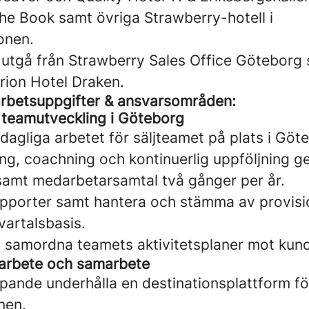
The Book samt övriga Strawberry-hotell i
onen.
utgå från Strawberry Sales Office Göteborg
rion Hotel Draken.
rbetsuppgifter & ansvarsområden:
teamutveckling i Göteborg
 dagliga arbetet för säljteamet på plats i Göt
ing, coachning och kontinuerlig uppföljning 
samt medarbetarsamtal två gånger per år.
rapporter samt hantera och stämma av provis
artalsbasis.
 samordna teamets aktivitetsplaner mot kund
ljarbete och samarbete
pande underhålla en destinationsplattform fö
onen.