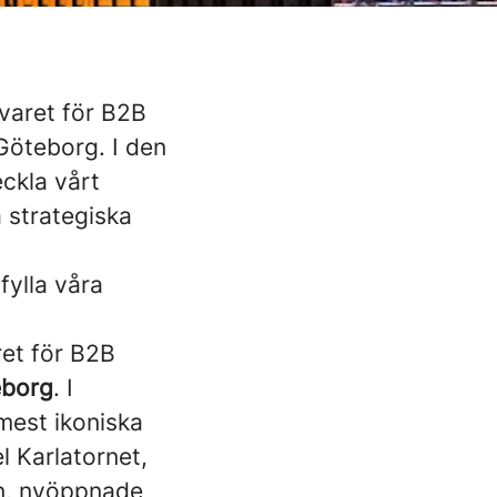
svaret för B2B
i Göteborg. I den
eckla vårt
a strategiska
fylla våra
ret för B2B
eborg
. I
mest ikoniska
l Karlatornet,
en, nyöppnade