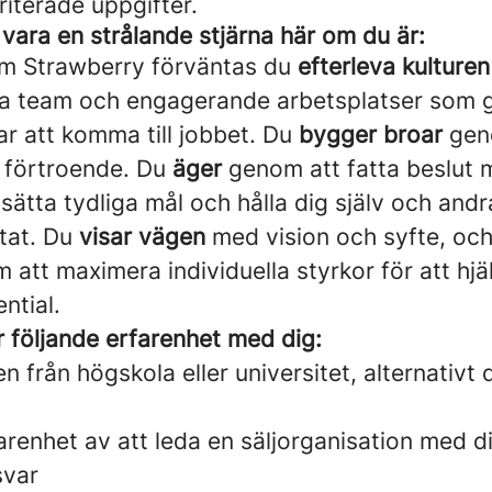
oriterade uppgifter.
vara en strålande stjärna här om du är:
om Strawberry förväntas du
efterleva kulturen
a team och engagerande arbetsplatser som g
ar att komma till jobbet. Du
bygger broar
geno
 förtroende. Du
äger
genom att fatta beslut 
 sätta tydliga mål och hålla dig själv och and
ltat. Du
visar vägen
med vision och syfte, oc
att maximera individuella styrkor för att hjä
ential.
har följande erfarenhet med dig:
 från högskola eller universitet, alternativ
arenhet av att leda en säljorganisation med d
svar