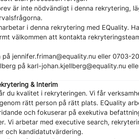
brev är inte nödvändigt i denna rekrytering, läg
rvalsfrågorna.
arbetar i denna rekrytering med EQuality. H
armt välkommen att kontakta rekryteringstea
 på jennifer.friman@equality.nu eller 0703-20
llberg på
karl-johan.kjellberg@equality.nu ell
krytering & Interim
r du kvalitet i rekryteringen. Vi får verksamh
genom rätt person på rätt plats. EQuality arb
idande och fokuserar på exekutiva befattnin
r. Vi arbetar med executive search, rekryteri
r och kandidatutvärdering.