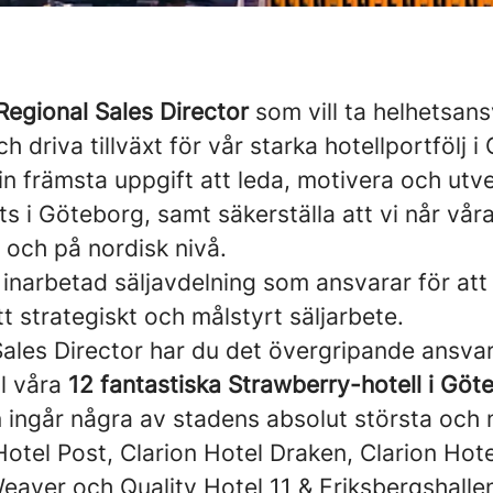
Regional Sales Director
som vill ta helhetsan
h driva tillväxt för vår starka hotellportfölj 
 din främsta uppgift att leda, motivera och utv
ts i Göteborg, samt säkerställa att vi når vår
 och på nordisk nivå.
 inarbetad säljavdelning som ansvarar för att 
t strategiskt och målstyrt säljarbete.
ales Director har du det övergripande ansva
ll våra
12 fantastiska Strawberry-hotell i Göt
n ingår några av stadens absolut största och 
 Hotel Post, Clarion Hotel Draken, Clarion Hote
Weaver och Quality Hotel 11 & Eriksbergshall