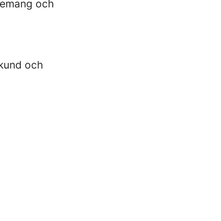
agemang och
r kund och