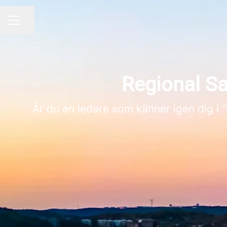
Dela sidan
KARRIÄRMENY
Regional Sal
Är du en ledare som känner igen dig i 