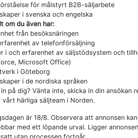
örståelse för målstyrt B2B-säljarbete
kaper i svenska och engelska
lt om du även har:
enhet från besöksnäringen
rfarenhet av telefonförsäljning
 i och erfarenhet av säljstödsystem och till
orce, Microsoft Office)
ätverk i Göteborg
kaper i de nordiska språken
n på dig? Vänta inte, skicka in din ansökan r
v vårt härliga säljteam i Norden.
gsdagen är 18/8. Observera att annonsen kan
jobbar med ett löpande urval. Ligger annonsen
llsatt utan processen fortgår.