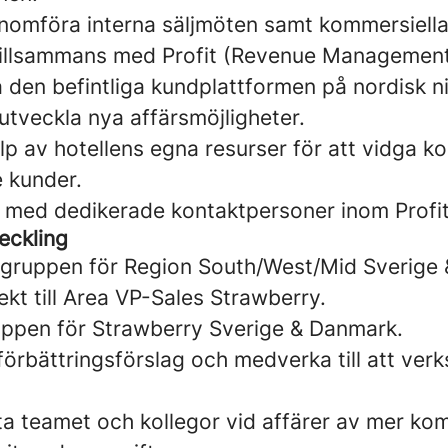
nomföra interna säljmöten samt kommersiell
tillsammans med Profit (Revenue Management
a den befintliga kundplattformen på nordisk n
 utveckla nya affärsmöjligheter.
älp av hotellens egna resurser för att vidga k
e kunder.
 med dedikerade kontaktpersoner inom Profi
eckling
gsgruppen för Region South/West/Mid Sverige
ekt till Area VP-Sales Strawberry.
uppen för Strawberry Sverige & Danmark.
 förbättringsförslag och medverka till att verk
ta teamet och kollegor vid affärer av mer ko