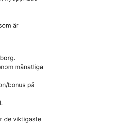
 som är
eborg.
genom månatliga
ion/bonus på
.
r de viktigaste