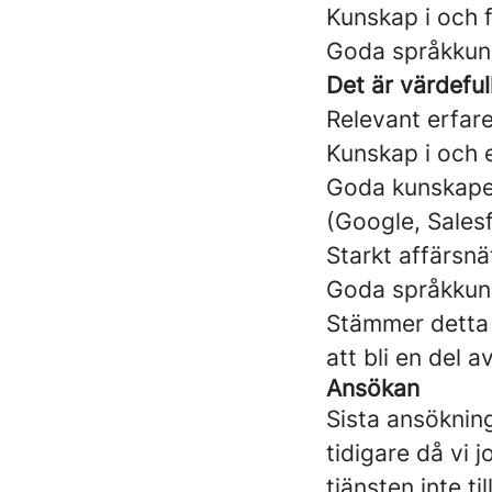
Kunskap i och f
Goda språkkuns
Det är värdeful
Relevant erfar
Kunskap i och e
Goda kunskaper
(Google, Salesf
Starkt affärsn
Goda språkkuns
Stämmer detta i
att bli en del a
Ansökan
Sista ansöknin
tidigare då vi 
tjänsten inte ti