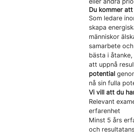
eller andra pri
Du kommer att 
Som ledare in
skapa energisk
människor älsk
samarbete och
bästa i åtanke,
att uppnå resu
potential
genom 
nå sin fulla pot
Vi vill att du 
Relevant examen
erfarenhet
Minst
5 års erf
och resultatan