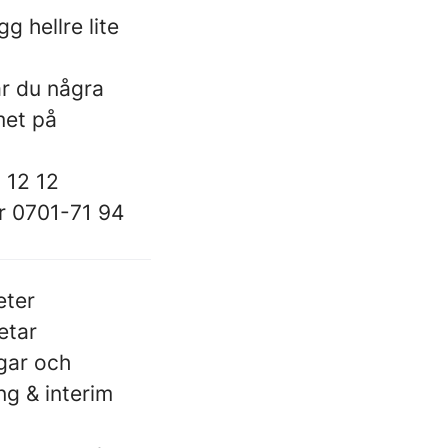
g hellre lite
ar du några
met på
 12 12
er 0701-71 94
eter
etar
gar och
ng & interim