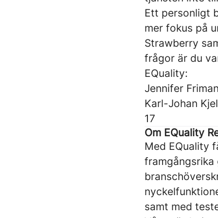
Ett personligt 
mer fokus på u
Strawberry
sam
frågor är du v
EQuality:
Jennifer Friman
Karl-Johan Kje
17
Om EQuality Re
Med EQuality få
framgångsrika 
branschöverskr
nyckelfunktione
samt med teste