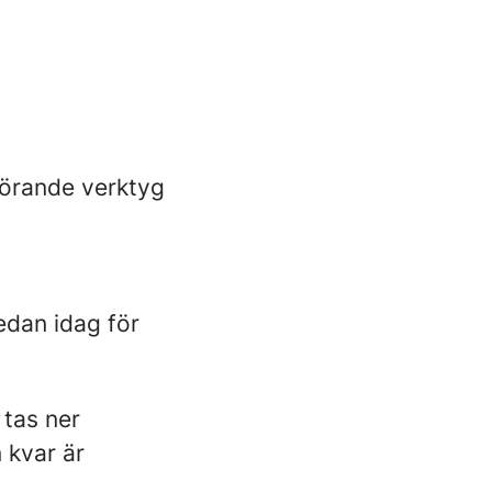
hörande verktyg
edan idag för
 tas ner
 kvar är