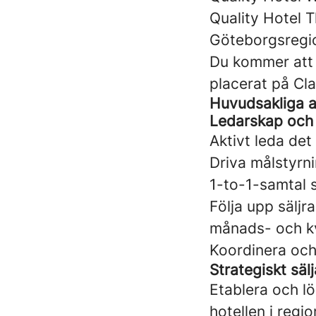
Quality Hotel 
Göteborgsregi
Du kommer att 
placerat på Cla
Huvudsakliga a
Ledarskap och 
Aktivt leda det
Driva målstyrn
1-to-1-samtal 
Följa upp sälj
månads- och kv
Koordinera och
Strategiskt sä
Etablera och lö
hotellen i regi