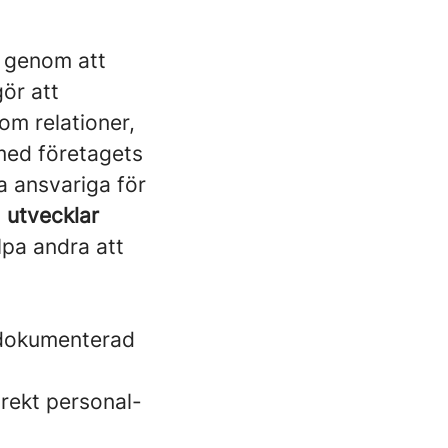
genom att
ör att
m relationer,
med företagets
ra ansvariga för
h
utvecklar
lpa andra att
t dokumenterad
irekt personal-