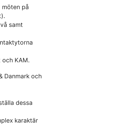
a möten på
).
ivå samt
ontaktytorna
t och KAM.
 & Danmark och
ställa dessa
mplex karaktär