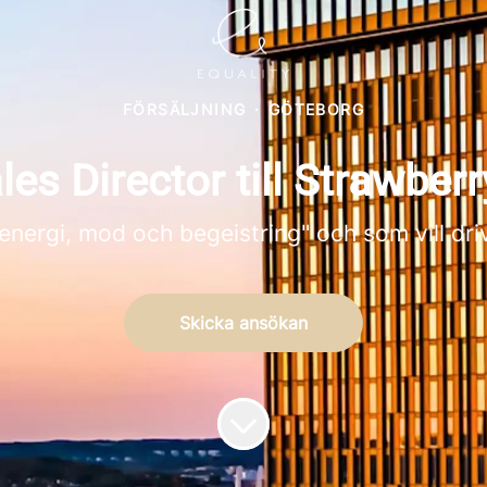
FÖRSÄLJNING
·
GÖTEBORG
es Director till Strawber
"energi, mod och begeistring" och som vill dr
Skicka ansökan