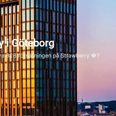
ry i Göteborg
iva B2B försäljningen på Strawberry 🍓?