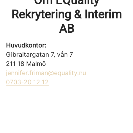
Om EQuality
Rekrytering & Interim
AB
Huvudkontor:
Gibraltargatan 7, vån 7
211 18 Malmö
jennifer.friman@equality.nu
0703-20 12 12